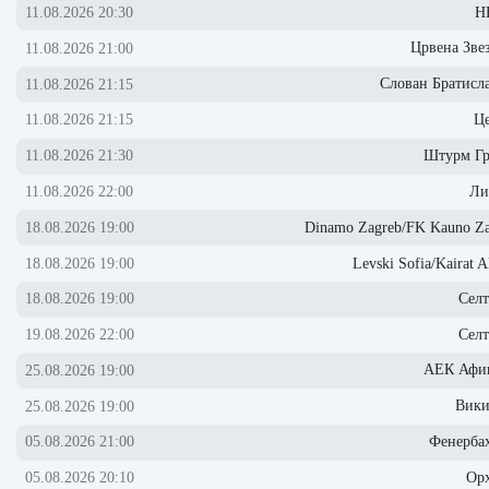
Н
11.08.2026 20:30
Црвена Зве
11.08.2026 21:00
Слован Братисл
11.08.2026 21:15
Ц
11.08.2026 21:15
Штурм Г
11.08.2026 21:30
Ли
11.08.2026 22:00
18.08.2026 19:00
Dinamo Zagreb/FK Kauno Zal
18.08.2026 19:00
Levski Sofia/Kairat 
Сел
18.08.2026 19:00
Сел
19.08.2026 22:00
АЕК Афи
25.08.2026 19:00
Вики
25.08.2026 19:00
Фенерба
05.08.2026 21:00
Ор
05.08.2026 20:10