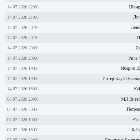
Шемр
14.07.2026 22:00
Др
14.07.2026 21:00
Лев
14.07.2026 20:30
Т
14.07.2026 20:30
Д
14.07.2026 20:00
Рига
14.07.2026 20:00
Иберия 1
14.07.2026 19:00
Интер Клуб Эскаль
14.07.2026 19:00
Ку
14.07.2026 18:00
МЛ Вите
08.07.2026 20:00
Петро
08.07.2026 20:00
Фл
08.07.2026 19:00
Кай
08.07.2026 18:00