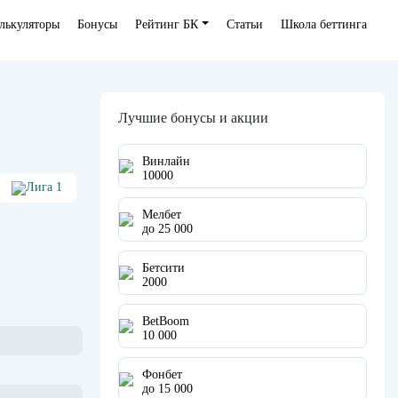
лькуляторы
Бонусы
Рейтинг БК
Статьи
Школа беттинга
Лучшие бонусы и акции
Винлайн
10000
Лига 1
Мелбет
до 25 000
Бетсити
2000
BetBoom
10 000
Фонбет
до 15 000