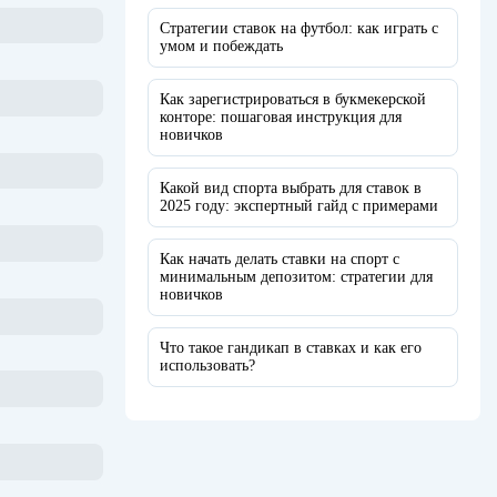
Стратегии ставок на футбол: как играть с
умом и побеждать
Как зарегистрироваться в букмекерской
конторе: пошаговая инструкция для
новичков
Какой вид спорта выбрать для ставок в
2025 году: экспертный гайд с примерами
Как начать делать ставки на спорт с
минимальным депозитом: стратегии для
новичков
Что такое гандикап в ставках и как его
использовать?