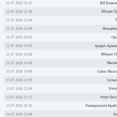
КИ Клакс
21.07.2026 21:45
Штурм Г
21.07.2026 21:30
Т
21.07.2026 21:00
Фенерба
21.07.2026 21:00
Ор
21.07.2026 20:00
Арарат-Арме
21.07.2026 19:00
Иберия 1
21.07.2026 19:00
Мьель
21.07.2026 19:00
Сабах Маса
21.07.2026 19:00
Сутье
15.07.2026 22:00
Эгна
15.07.2026 22:00
Атерт Бис
15.07.2026 21:15
Университатя Край
15.07.2026 20:30
Ла
14.07.2026 22:00