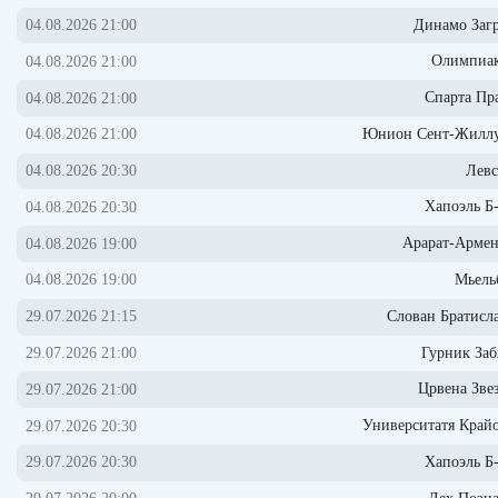
Динамо Заг
04.08.2026 21:00
Олимпиа
04.08.2026 21:00
Спарта Пр
04.08.2026 21:00
Юнион Сент-Жиллу
04.08.2026 21:00
Лев
04.08.2026 20:30
Хапоэль 
04.08.2026 20:30
Арарат-Арме
04.08.2026 19:00
Мьель
04.08.2026 19:00
Слован Братисл
29.07.2026 21:15
Гурник За
29.07.2026 21:00
Црвена Зве
29.07.2026 21:00
Университатя Край
29.07.2026 20:30
Хапоэль 
29.07.2026 20:30