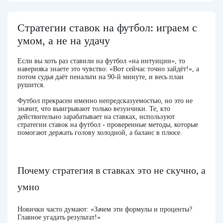
Стратегии ставок на футбол: играем с
умом, а не на удачу
Если вы хоть раз ставили на футбол «на интуиции», то
наверняка знаете это чувство: «Вот сейчас точно зайдёт!», а
потом судья даёт пенальти на 90-й минуте, и весь план
рушится.
Футбол прекрасен именно непредсказуемостью, но это не
значит, что выигрывают только везунчики. Те, кто
действительно зарабатывает на ставках, используют
стратегии ставок на футбол
- проверенные методы, которые
помогают держать голову холодной, а баланс в плюсе.
Почему стратегия в ставках это не скучно, а
умно
Новички часто думают: «Зачем эти формулы и проценты?
Главное угадать результат!»