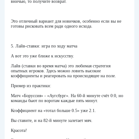
вничью, то получите возврат.
Это отличный вариант для новичков, особенно если вы не
готовы рисковать всем ради одного исхода.
5. Лайв-ставки: игра по ходу матча
А вот это уже ближе к искусству.
Лайв (ставки во время матча) это любимая стратегия
опытных игроков. Здесь можно ловить высокие
коэффициенты и реагировать на происходящее на поле.
Пример из практики:
Матч «Боруссия» - «Аугсбург». На 60-й минуте счёт 0:0, но
команды бьют по воротам каждые пять минут.
Коэффициент на «тотал больше 0.5» уже 2.1.
Вы ставите, и на 82-й минуте залетает мяч.
Красота!