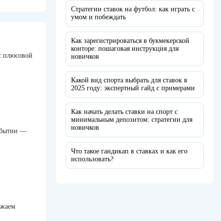
Стратегии ставок на футбол: как играть с
умом и побеждать
Как зарегистрироваться в букмекерской
конторе: пошаговая инструкция для
 с плюсовой
новичков
Какой вид спорта выбрать для ставок в
2025 году: экспертный гайд с примерами
Как начать делать ставки на спорт с
минимальным депозитом: стратегии для
новичков
обытии —
Что такое гандикап в ставках и как его
использовать?
ижаем