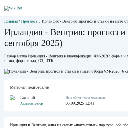
Главная
/
Прогнозы
/
Ирландия - Венгрия: прогноз и ставки на матч о
Ирландия - Венгрия: прогноз и
сентября 2025)
Разбор матча Ирландия - Венгрия в квалификации ЧМ-2026: форма и 
исход, фора, тотал, ОЗ, ИТБ
Метериал подготовлен:
Евгений
Дата обновления материала:
05.09.2025 12:41
Администратор
Ирландия и Венгрия, одна из самых «шахматных» пар тура: обе сб