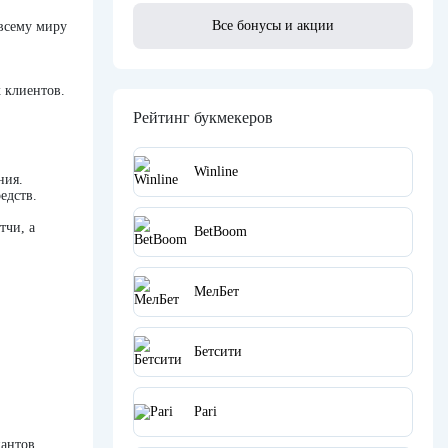
Все бонусы и акции
всему миру
 клиентов.
Рейтинг букмекеров
Winline
ния.
едств.
тчи, а
BetBoom
МелБет
Бетсити
Pari
иантов