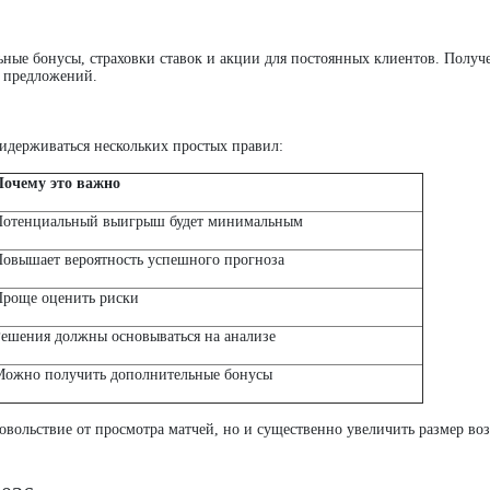
ные бонусы, страховки ставок и акции для постоянных клиентов. Полу
х предложений.
идерживаться нескольких простых правил:
Почему это важно
Потенциальный выигрыш будет минимальным
овышает вероятность успешного прогноза
Проще оценить риски
ешения должны основываться на анализе
Можно получить дополнительные бонусы
довольствие от просмотра матчей, но и существенно увеличить размер в