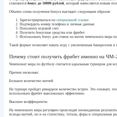
становится
бонус до 10000 рублей
, который начисляется новым по
Обычно схема получения бонуса выглядит следующим образом:
Зарегистрироваться по
специальной ссылке
.
Подтвердить номер телефона и личные данные.
Пополнить игровой счет.
Получить бонусные средства или фрибет.
Использовать бонус для ставок на матчи чемпионата мира по
Такой формат позволяет начать игру с увеличенным банкроллом и 
Почему стоит получить фрибет именно на ЧМ-
Чемпионат мира по футболу считается идеальным турниром для исп
Причин несколько:
Большое количество матчей
На турнире пройдет рекордное количество встреч. Это означает, ч
использовать фрибет максимально эффективно.
Высокие коэффициенты
На чемпионате мира регулярно происходят неожиданные результа
исходы матчей, но и на статистику, тоталы, форы и специальные р