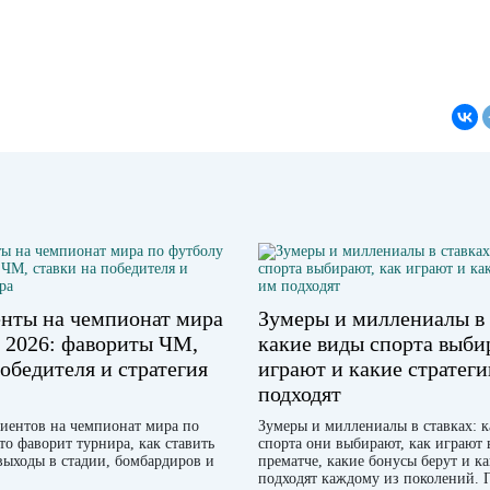
нты на чемпионат мира
Зумеры и миллениалы в 
 2026: фавориты ЧМ,
какие виды спорта выби
победителя и стратегия
играют и какие стратег
подходят
иентов на чемпионат мира по
Зумеры и миллениалы в ставках: 
то фаворит турнира, как ставить
спорта они выбирают, как играют 
выходы в стадии, бомбардиров и
прематче, какие бонусы берут и ка
.
подходят каждому из поколений. 