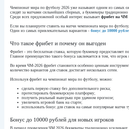
Чемпионат мира по футболу 2026 уже называют одним из самых о
следят за матчами сильнейших сборных, а букмекеры традиционно
Среди всех предложений особый интерес вызывает
фрибет на ЧМ 
Если вы планируете ставить на матчи чемпионата мира по футболу
Один из самых привлекательных вариантов -
бонус до 10000 рубл
Что такое фрибет и почему он выгоден
Фрибет - это бесплатная ставка, которую букмекер предоставляет 
Главное преимущество такого бонуса заключается в том, что игрок
Во время ЧМ-2026 фрибет становится особенно ценным инструменто
количество вариантов для ставок достигает нескольких сотен.
Используя фрибет на чемпионат мира по футболу, можно:
сделать первую ставку без дополнительного риска;
протестировать букмекерскую платформу;
получить реальный выигрыш при удачном прогнозе;
увеличить игровой банк на старте;
использовать бонус для ставок на самые популярные матчи т
Бонус до 10000 рублей для новых игроков
В период проведения ЧМ 2026 букмекеры традиционно усиливают 