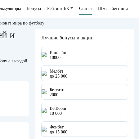
лькуляторы
Бонусы
Рейтинг БК
Статьи
Школа беттинга
пионат мира по футболу
ей и
Лучшие бонусы и акции
Винлайн
10000
олу с выгодой.
Мелбет
до 25 000
Бетсити
2000
BetBoom
10 000
Фонбет
до 15 000