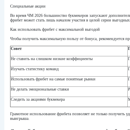
Специальные акции
Во время ЧМ 2026 большинство букмекеров запускают дополнитель
фрибет может стать лишь началом участия в целой серии выгодны
Как использовать фрибет с максимальной выгодой
Чтобы получить максимальную пользу от бонуса, рекомендуется пр
Совет
Не ставить на слишком низкие коэффициенты
Изучать статистику команд
П
Использовать фрибет на самые понятные рынки
Не делать эмоциональные ставки
Р
Следить за акциями букмекера
Грамотное использование фрибета позволяет не только получить у
выигрыша.