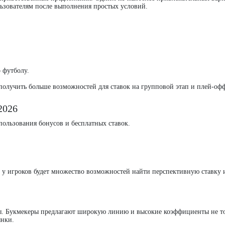
льзователям после выполнения простых условий.
 футболу.
получить больше возможностей для ставок на групповой этап и плей-оф
2026
ользования бонусов и бесплатных ставок.
то у игроков будет множество возможностей найти перспективную ставку 
ты. Букмекеры предлагают широкую линию и высокие коэффициенты не то
ынки.