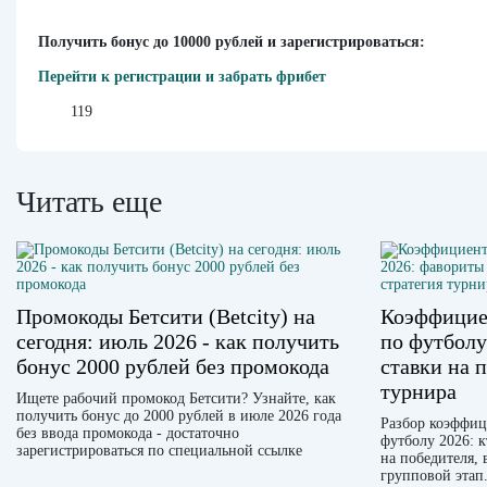
Получить бонус до 10000 рублей и зарегистрироваться:
Перейти к регистрации и забрать фрибет
119
Читать еще
Промокоды Бетсити (Betcity) на
Коэффицие
сегодня: июль 2026 - как получить
по футболу
бонус 2000 рублей без промокода
ставки на 
турнира
Ищете рабочий промокод Бетсити? Узнайте, как
получить бонус до 2000 рублей в июле 2026 года
Разбор коэффиц
без ввода промокода - достаточно
футболу 2026: к
зарегистрироваться по специальной ссылке
на победителя, 
групповой этап